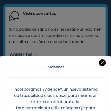
Videoconsultas
Si no podés asistir o no es necesario un examen
en nuestro centro, coordiná tu turno y tené la
consulta a través de una videollamada
CONSULTAR
Evidence®
Capacitaciones
Incorporamos Evidence®, un nuevo sistema
Capacitate con nosotros!
de trazabilidad electrónico para minimizar
¿Sos extranjero y te gustaría formarte en
errores en el laboratorio.
nuestro centro? Conocé nuestro programa de
Esta herramienta utiliza códigos QR para