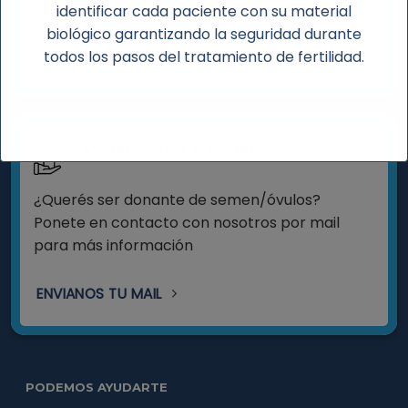
pasantías.
identificar cada paciente con su material
biológico garantizando la seguridad durante
CONSULTAR
todos los pasos del tratamiento de fertilidad.
Donar óvulos y semen
¿Querés ser donante de semen/óvulos?
Ponete en contacto con nosotros por mail
para más información
ENVIANOS TU MAIL
PODEMOS AYUDARTE