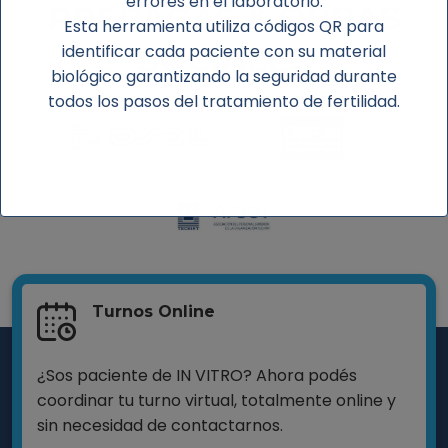
errores en el laboratorio.
PREPAGAS & OBRAS
Esta herramienta utiliza códigos QR para
SOCIALES
identificar cada paciente con su material
biológico garantizando la seguridad durante
todos los pasos del tratamiento de fertilidad.
Turnos Online
¿Sos paciente de IN VITRO? Ahora podés
coordinar tu turno virtual, totalmente online y
sin necesidad de contactarnos.