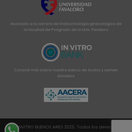
Asociado a la carrera de Endocrinología ginecológica de
la facultad de Posgrado de la Univ. Favaloro
Conocé más sobre nuestro banco de óvulos y semen
donados
© INVITRO BUENOS AIRES 2025. Todos los derechos