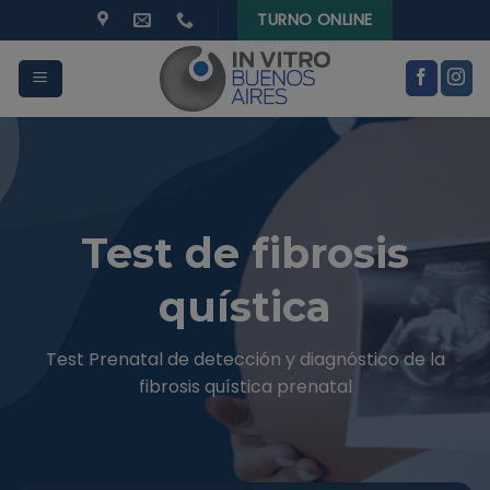
modal-check
Skip
TURNO ONLINE
to
content
Test de fibrosis
quística
Test Prenatal de detección y diagnóstico de la
fibrosis quística prenatal