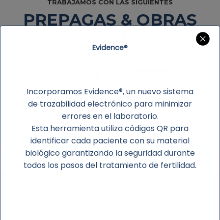
TRABAJAMOS CON LAS SIGUIENTES
PREPAGAS & OBRAS
SOCIALES
Evidence®
Incorporamos Evidence®, un nuevo sistema
de trazabilidad electrónico para minimizar
errores en el laboratorio.
Esta herramienta utiliza códigos QR para
identificar cada paciente con su material
biológico garantizando la seguridad durante
Turnos Online
todos los pasos del tratamiento de fertilidad.
¿Sos paciente de IN VITRO? Ahora podés
coordinar tu turno virtual, totalmente online y
sin necesidad de contactarnos.