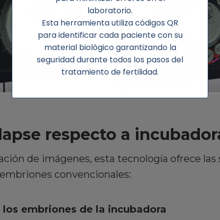
laboratorio.
Esta herramienta utiliza códigos QR
para identificar cada paciente con su
material biológico garantizando la
seguridad durante todos los pasos del
tratamiento de fertilidad.
lapse respecto a incubador
ación de imágenes, esta tecnología ofrece las
 embriones convencionales:
r los embriones de la incubadora