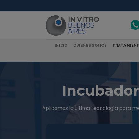
modal-check
Skip
to
content
INICIO
QUIENES SOMOS
TRATAMIEN
Incubador
Aplicamos la última tecnología para me