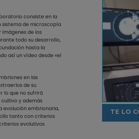
boratorio consiste en la
un sistema de microscopía
r imágenes de los
rante todo su desarrollo,
cundación hasta la
do así un vídeo desde «el
 embriones en las
xtraerlos de su
 lo que no sufrirá
e cultivo y además
a evolución embrionaria,
TE LO 
llo tanto con criterios
iterios evolutivos