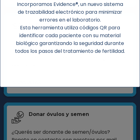
Incorporamos Evidence®, un nuevo sistema
de trazabilidad electrónico para minimizar
errores en el laboratorio.
Capacitaciones
Esta herramienta utiliza códigos QR para
identificar cada paciente con su material
Capacitate con nosotros!
biológico garantizando la seguridad durante
¿Sos extranjero y te gustaría formarte en
todos los pasos del tratamiento de fertilidad.
nuestro centro? Conocé nuestro programa de
pasantías.
CONSULTAR
Donar óvulos y semen
¿Querés ser donante de semen/óvulos?
Ponete en contacto con nosotros por mail