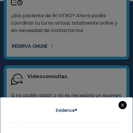
¿Sos paciente de IN VITRO? Ahora podés
coordinar tu turno virtual, totalmente online y
sin necesidad de contactarnos.
RESERVA ONLINE
Videoconsultas
Si no podés asistir o no es necesario un examen
en nuestro centro, coordiná tu turno y tené la
consulta a través de una videollamada
Evidence®
CONSULTAR