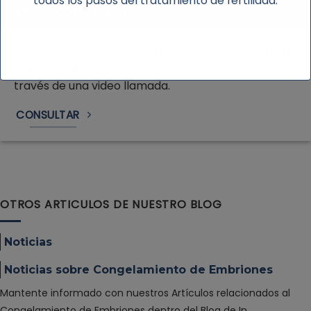
todos los pasos del tratamiento de fertilidad.
VIDEO CONSULTAS
Si no podés asistir o no es necesario un examen en
nuestros centros coordiná tu turno y tenela a
través de una video llamada.
CONSULTAR
OTROS ARTICULOS DE NUESTRO BLOG
Noticias
Noticias sobre Congelamiento de Embriones
Mantente informado con nuestros Artículos relacionados al
Congelamiento de Embriones dentro del Blog de In…