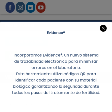
PEDIR TURNO
Evidence®
TURNO ONLINE
Incorporamos Evidence®, un nuevo sistema
VÍA WHATSAPP
de trazabilidad electrónico para minimizar
errores en el laboratorio.
Esta herramienta utiliza códigos QR para
VIDEO CONSULTAS
identificar cada paciente con su material
biológico garantizando la seguridad durante
Si no podés asistir o no es necesario un examen en
todos los pasos del tratamiento de fertilidad.
nuestros centros coordiná tu turno y tenela a
través de una video llamada.